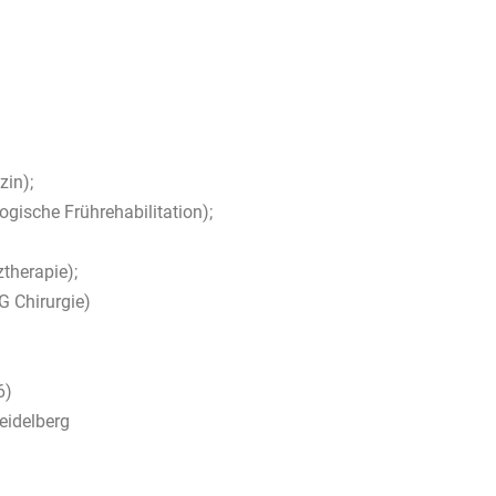
zin);
gische Frührehabilitation);
therapie);
G Chirurgie)
6)
eidelberg