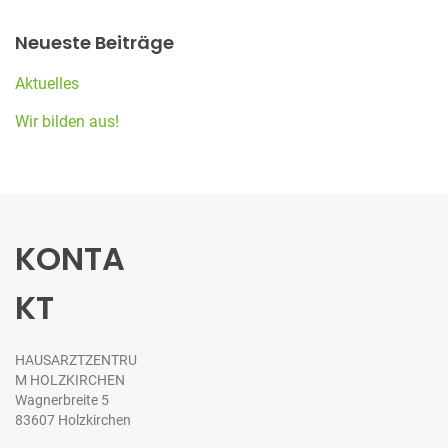
g
a
Neueste Beiträge
t
Aktuelles
i
o
Wir bilden aus!
n
KONTA
KT
HAUSARZTZENTRU
M HOLZKIRCHEN
Wagnerbreite 5
83607 Holzkirchen