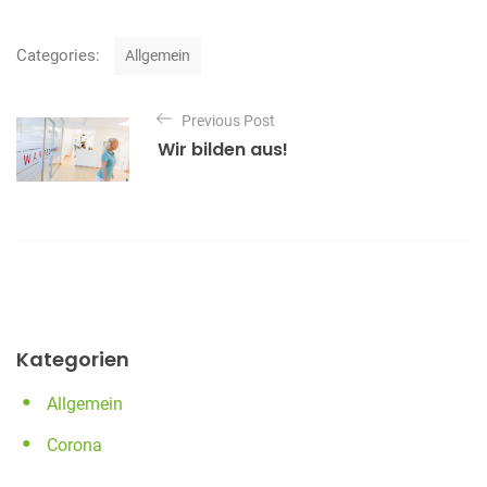
C
Categories:
Allgemein
a
t
B
e
Previous Post
e
g
Wir bilden aus!
o
i
r
t
i
e
r
s
a
g
s
Kategorien
n
a
Allgemein
v
Corona
i