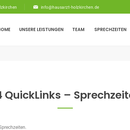
lzkirchen
info@hausarzt-holzkirchen.de
HOME
UNSERE LEISTUNGEN
TEAM
SPRECHZEITEN
 QuickLinks – Sprechzei
 Sprechzeiten.